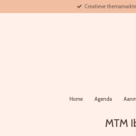
Creatieve themamarkt
Ga
direct
naar
de
hoofdinhoud
Home
Agenda
Aanm
MTM Ib