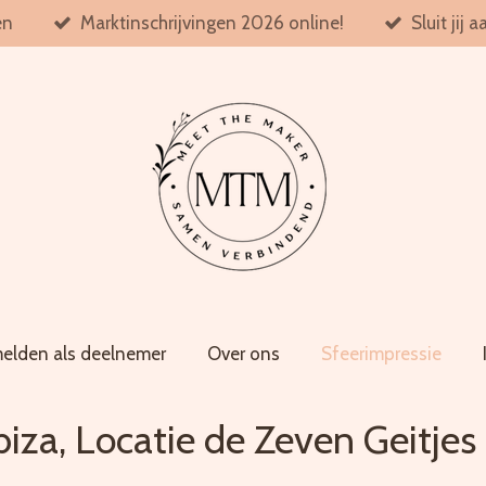
en
Marktinschrijvingen 2026 online!
Sluit jij
elden als deelnemer
Over ons
Sfeerimpressie
iza, Locatie de Zeven Geitjes 